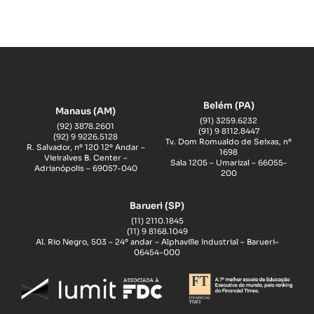
Belém (PA)
Manaus (AM)
(91) 3259.6232
(92) 3878.2601
(91) 9 8112.8447
(92) 9 9226.5128
Tv. Dom Romualdo de Seixas, nº
R. Salvador, nº 120 12º Andar –
1698
Vieiralves B. Center –
Sala 1205 – Umarizal – 66055-
Adrianópolis – 69057-040
200
Barueri (SP)
(11) 2110.1845
(11) 9 8168.1049
Al. Rio Negro, 503 – 24º andar – Alphaville Industrial – Barueri–
06454-000