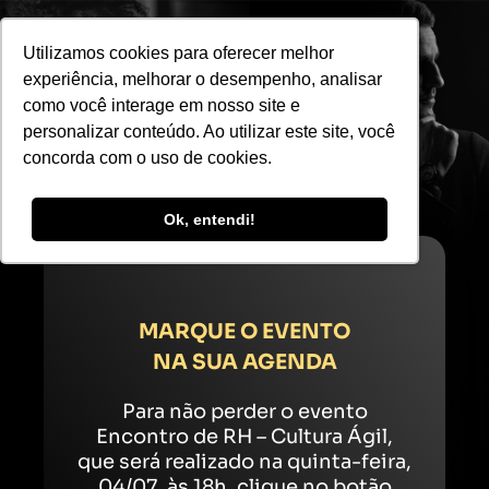
Utilizamos cookies para oferecer melhor
PARABÉNS!
experiência, melhorar o desempenho, analisar
como você interage em nosso site e
personalizar conteúdo. Ao utilizar este site, você
Inscrição confirmada com
concorda com o uso de cookies.
sucesso.
Aguardamos você no evento!
Ok, entendi!
MARQUE O EVENTO
NA SUA AGENDA
Para não perder o evento
Encontro de RH – Cultura Ágil,
que será realizado na quinta-feira,
04/07, às 18h,
clique no botão