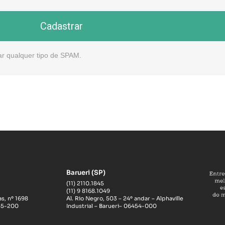
Cadastrar
ar qualquer tipo de SPAM.
Barueri (SP)
(11) 2110.1845
(11) 9 8168.1049
s, nº 1698
Al. Rio Negro, 503 – 24º andar – Alphaville
055-200
Industrial – Barueri– 06454-000