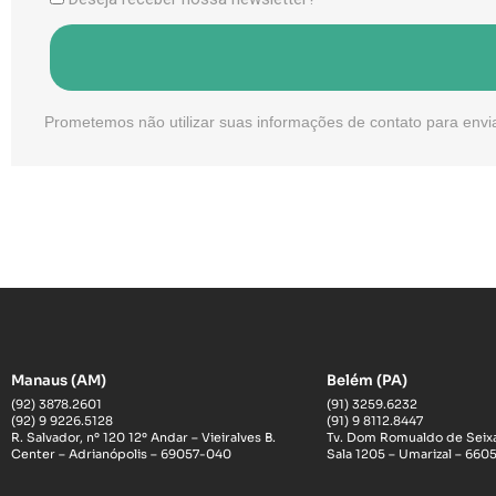
Prometemos não utilizar suas informações de contato para envi
Manaus (AM)
Belém (PA)
(92) 3878.2601
(91) 3259.6232
(92) 9 9226.5128
(91) 9 8112.8447
R. Salvador, nº 120 12º Andar – Vieiralves B.
Tv. Dom Romualdo de Seixa
Center – Adrianópolis – 69057-040
Sala 1205 – Umarizal – 66